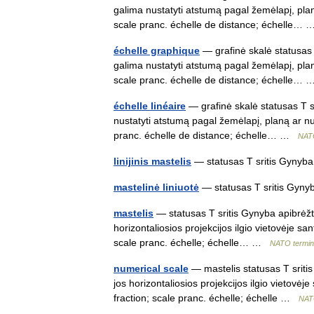
galima nustatyti atstumą pagal žemėlapį, plan
scale pranc. échelle de distance; échelle
échelle graphique
— grafinė skalė statusas 
galima nustatyti atstumą pagal žemėlapį, plan
scale pranc. échelle de distance; échelle
échelle linéaire
— grafinė skalė statusas T s
nustatyti atstumą pagal žemėlapį, planą ar nuo
pranc. échelle de distance; échelle… …
NATO
linijinis mastelis
— statusas T sritis Gynyba
mastelinė liniuotė
— statusas T sritis Gynyb
mastelis
— statusas T sritis Gynyba apibrėžtis 
horizontaliosios projekcijos ilgio vietovėje sa
scale pranc. échelle; échelle… …
NATO termin
numerical scale
— mastelis statusas T sritis 
jos horizontaliosios projekcijos ilgio vietovėj
fraction; scale pranc. échelle; échelle …
NATO