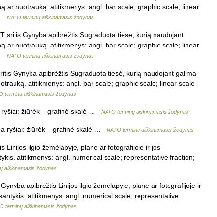
ą ar nuotrauką. atitikmenys: angl. bar scale; graphic scale; linear
… …
NATO terminų aiškinamasis žodynas
T sritis Gynyba apibrėžtis Sugraduota tiesė, kurią naudojant
ą ar nuotrauką. atitikmenys: angl. bar scale; graphic scale; linear
… …
NATO terminų aiškinamasis žodynas
ritis Gynyba apibrėžtis Sugraduota tiesė, kurią naudojant galima
trauką. atitikmenys: angl. bar scale; graphic scale; linear scale
 terminų aiškinamasis žodynas
 ryšiai: žiūrėk – grafinė skalė …
NATO terminų aiškinamasis žodynas
a ryšiai: žiūrėk – grafinė skalė …
NATO terminų aiškinamasis žodynas
Linijos ilgio žemėlapyje, plane ar fotografijoje ir jos
ntykis. atitikmenys: angl. numerical scale; representative fraction;
ų aiškinamasis žodynas
Gynyba apibrėžtis Linijos ilgio žemėlapyje, plane ar fotografijoje ir
e santykis. atitikmenys: angl. numerical scale; representative
 terminų aiškinamasis žodynas