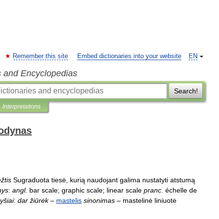
Remember this site
Embed dictionaries into your website
EN
s and Encyclopedias
Search!
Interpretations
žodynas
žtis
Sugraduota
tiesė
,
kurią
naudojant
galima
nustatyti
atstumą
nys
:
angl
.
bar
scale
;
graphic
scale
;
linear
scale
pranc
.
échelle
de
ryšiai
:
dar
žiūrėk
–
mastelis
sinonimas
–
mastelinė
liniuotė