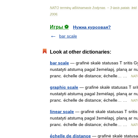
NATO
terminų
aiškinamasis
žodynas
. –
3
-
iasis
patais
.
leid
.
2006
.
Игры ⚽
Нужна курсовая?
bar scale
Look at other dictionaries:
bar scale
— grafinė skalė statusas T sritis G
nustatyti atstumą pagal žemėlapį, planą ar nuo
pranc. échelle de distance; échelle… …
NATO
graphic scale
— grafinė skalė statusas T sri
nustatyti atstumą pagal žemėlapį, planą ar nuo
pranc. échelle de distance; échelle… …
NATO
linear scale
— grafinė skalė statusas T sriti
nustatyti atstumą pagal žemėlapį, planą ar nuo
pranc. échelle de distance; échelle… …
NATO
échelle de distance
— grafinė skalė statusa