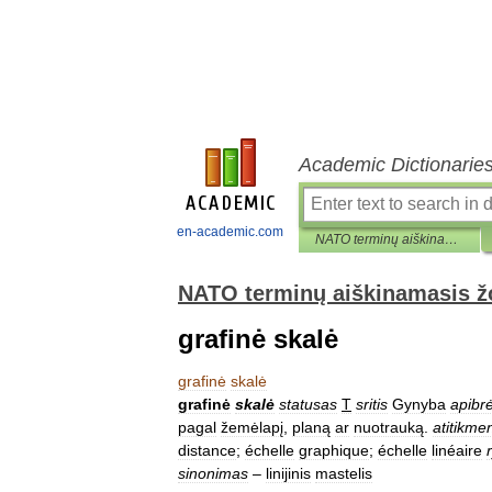
Academic Dictionarie
en-academic.com
NATO terminų aiškinamasis žodynas
NATO terminų aiškinamasis 
grafinė skalė
grafinė
skalė
grafinė
skalė
statusas
T
sritis
Gynyba
apibrė
pagal
žemėlapį
,
planą
ar
nuotrauką
.
atitikme
distance
;
échelle
graphique
;
échelle
linéaire
sinonimas
–
linijinis
mastelis