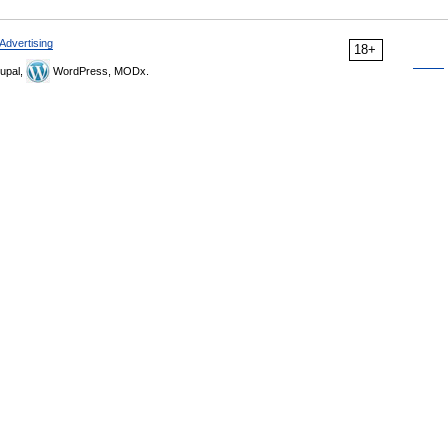
Advertising
18+
upal,
WordPress, MODx.