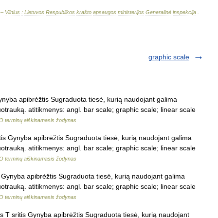
 –
Vilnius
:
Lietuvos
Respublikos
krašto
apsaugos
ministerijos
Generalinė
inspekcija
.
graphic scale
ynyba apibrėžtis Sugraduota tiesė, kurią naudojant galima
trauką. atitikmenys: angl. bar scale; graphic scale; linear scale
 terminų aiškinamasis žodynas
tis Gynyba apibrėžtis Sugraduota tiesė, kurią naudojant galima
trauką. atitikmenys: angl. bar scale; graphic scale; linear scale
 terminų aiškinamasis žodynas
s Gynyba apibrėžtis Sugraduota tiesė, kurią naudojant galima
trauką. atitikmenys: angl. bar scale; graphic scale; linear scale
 terminų aiškinamasis žodynas
s T sritis Gynyba apibrėžtis Sugraduota tiesė, kurią naudojant