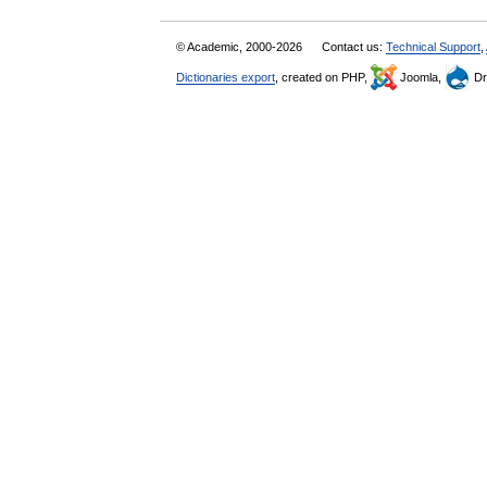
© Academic, 2000-2026
Contact us:
Technical Support
,
Dictionaries export
, created on PHP,
Joomla,
Dr